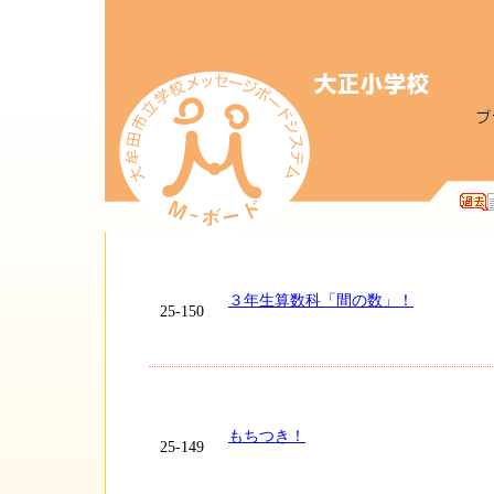
３年生算数科「間の数」！
25-150
もちつき！
25-149