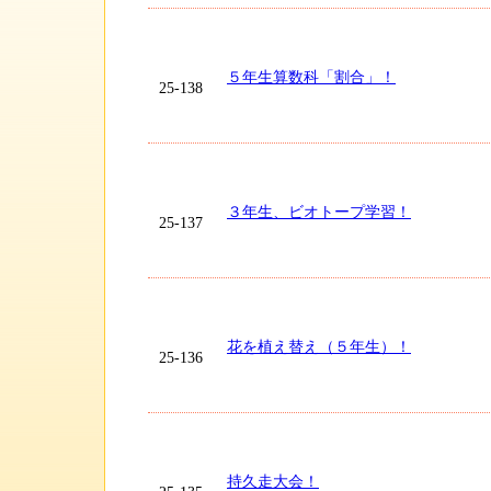
５年生算数科「割合」！
25-138
３年生、ビオトープ学習！
25-137
花を植え替え（５年生）！
25-136
持久走大会！