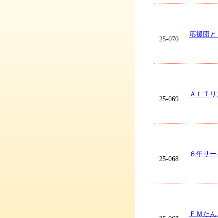
応援団と
25-070
ＡＬＴリ
25-069
６年サー
25-068
ＦＭたん