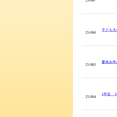
25-067
子ども大
25-066
夏休み作
25-065
1年生 
25-064