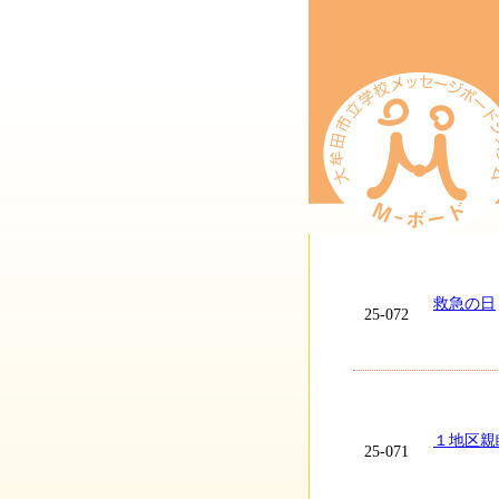
救急の日
25-072
１地区親
25-071