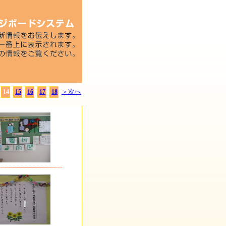
＞次へ
14
15
16
17
18