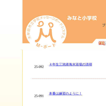
４年生三池港海水浴場の清掃
25-092
本番は練習のように！
25-091