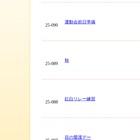
運動会前日準備
25-090
秋
25-089
紅白リレー練習
25-088
目の愛護デー