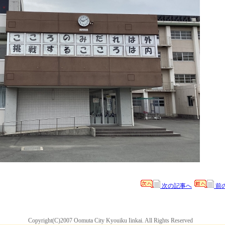
次の記事へ
前
Copyright(C)2007 Oomuta City Kyouiku Iinkai. All Rights Reserved