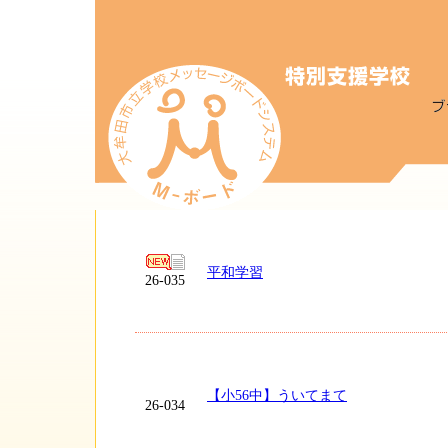
平和学習
26-035
【小56中】ういてまて
26-034