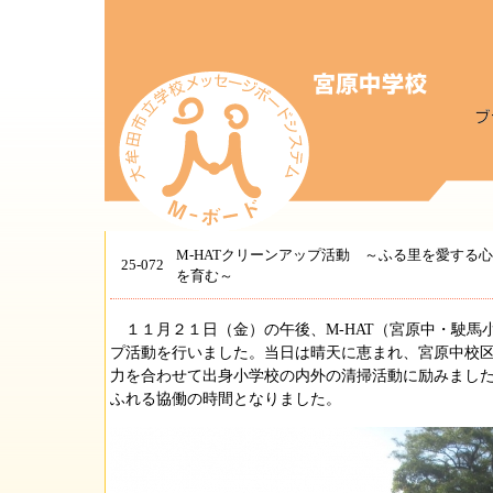
M-HATクリーンアップ活動 ～ふる里を愛する心
25-072
を育む～
１１月２１日（金）の午後、M-HAT（宮原中・駛馬
プ活動を行いました。当日は晴天に恵まれ、宮原中校
力を合わせて出身小学校の内外の清掃活動に励みまし
ふれる協働の時間となりました。