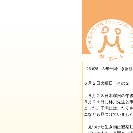
26-028
３年干潟生き物観
６月２日火曜日 その２
５月２８日木曜日の午後
５月２１日に柿川先生と
ました。干潟には、たく
ニなども見つけていまし
見つけた生き物は観察し