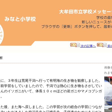
次の記事へ
前
察
画像
れま
に、３年生は荒尾干潟へ行って有明海の生き物を観察しました。
事前学習をしていましたので、干潟では熱心に生き物をさがしてい
さんのイソガニがいて、体長１０ｃｍほどの岩ガニやマメコブシガ
た。
た後、また海へ戻しました。この学習が次の総合の学習につなが