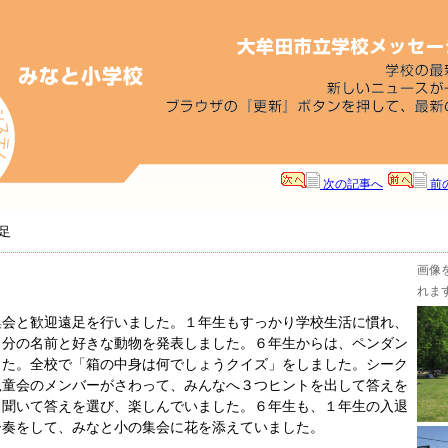
次の記事へ
前
足
画像
れま
会と歓迎遠足を行いました。１年生もすっかり学校生活に慣れ、
自分の名前と好きな動物を発表しました。６年生からは、ペンダン
した。全校で「箱の中身は何でしょうクイズ」をしました。シーク
児童会のメンバーがさわって、みんなへ３つヒントを出して答えを
く聞いて答えを選び、楽しんでいました。６年生も、１年生の入退
ー奏をして、みなと小の集会に花を添えていました。