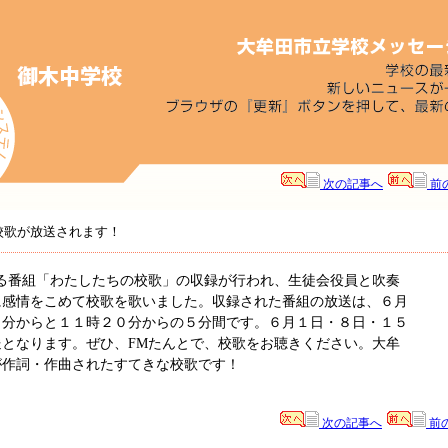
次の記事へ
前
校歌が放送されます！
る番組「わたしたちの校歌」の収録が行われ、生徒会役員と吹奏
に感情をこめて校歌を歌いました。収録された番組の放送は、６月
０分からと１１時２０分からの５分間です。６月１日・８日・１５
となります。ぜひ、FMたんとで、校歌をお聴きください。大牟
が作詞・作曲されたすてきな校歌です！
次の記事へ
前