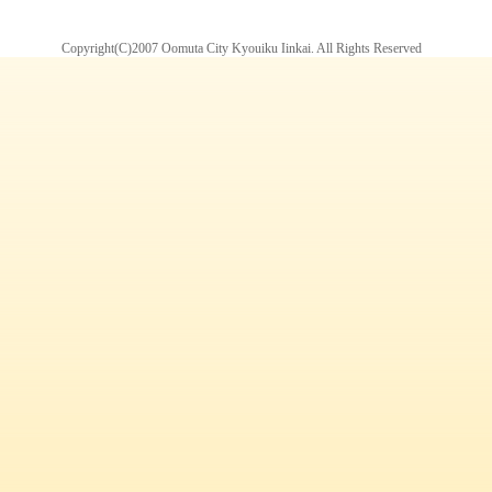
Copyright(C)2007 Oomuta City Kyouiku Iinkai. All Rights Reserved