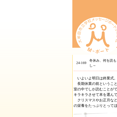
冬休み、何を読も
24-169
し～
いよいよ明日は終業式。
長期休業の前ということ
室の中でしか読むことが
キラキラさせて本を選ん
クリスマスやお正月など
の栄養をたっぷりとって