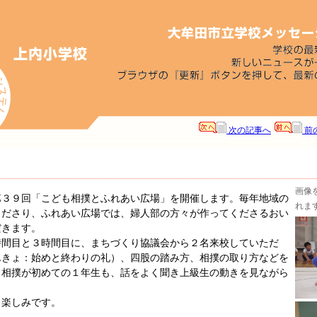
次の記事へ
前
画像
３９回「こども相撲とふれあい広場」を開催します。毎年地域の
れま
くださり、ふれあい広場では、婦人部の方々が作ってくださるおい
だきます。
間目と３時間目に、まちづくり協議会から２名来校していただ
んきょ：始めと終わりの礼）、四股の踏み方、相撲の取り方などを
。相撲が初めての１年生も、話をよく聞き上級生の動きを見ながら
楽しみです。