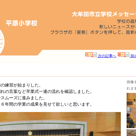
次の記事へ
前
画像
同の練習が始まりした。
れま
別れの言葉など卒業式一連の流れを確認しました。
でスムーズに進みました。
。６年間の学業の成果を見せて欲しいと思います。