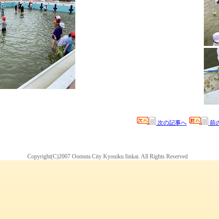
次の記事へ
前
Copyright(C)2007 Oomuta City Kyouiku Iinkai. All Rights Reserved